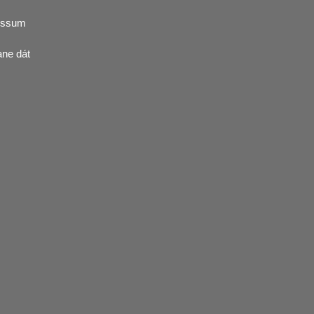
essum
ane dát