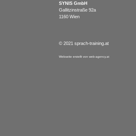
SYNIS GmbH
Gallitzinstraße 92a
1160 Wien
© 2021 sprach-training.at
Webseite erstellt von web-agency.at