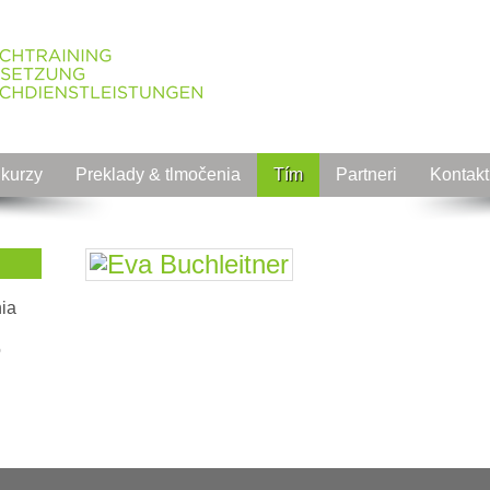
 kurzy
Preklady & tlmočenia
Tím
Partneri
Kontakt
nia
o