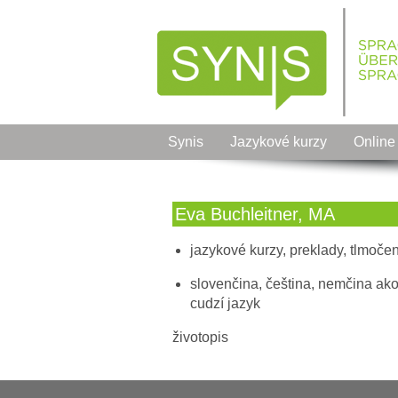
Synis
Jazykové kurzy
Online
Eva Buchleitner, MA
jazykové kurzy, preklady, tlmoče
slovenčina, čeština, nemčina ak
cudzí jazyk
životopis