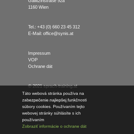
Gallitzinstraße 92a
1160 Wien
Tel.:
+43 (0) 660 23 45 312
E-Mail:
office@synis.at
Impressum
VOP
Ochrane dát
© 2021 sprach-training.at
Táto webová stránka používa na
zabezpečenie najlepšej funkčnosti
Webseite erstellt von web-agency.at
súbory cookies. Používaním tejto
webovej stránky súhlásíte s ich
používaním
Zobraziť informácie o ochrane dát